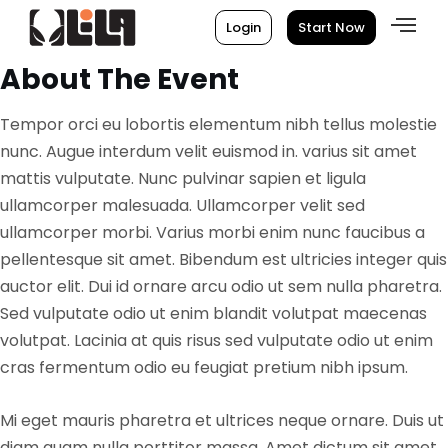
Login
Start Now
About The Event
Tempor orci eu lobortis elementum nibh tellus molestie
nunc. Augue interdum velit euismod in. varius sit amet
mattis vulputate. Nunc pulvinar sapien et ligula
ullamcorper malesuada. Ullamcorper velit sed
ullamcorper morbi. Varius morbi enim nunc faucibus a
pellentesque sit amet. Bibendum est ultricies integer quis
auctor elit. Dui id ornare arcu odio ut sem nulla pharetra.
Sed vulputate odio ut enim blandit volutpat maecenas
volutpat. Lacinia at quis risus sed vulputate odio ut enim
cras fermentum odio eu feugiat pretium nibh ipsum.
Mi eget mauris pharetra et ultrices neque ornare. Duis ut
diam quam nulla porttitor massa. Amet dictum sit amet