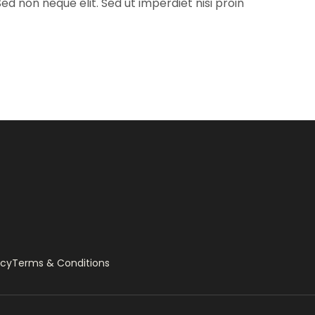
d non neque elit. Sed ut imperdiet nisi proin
icy
Terms & Conditions