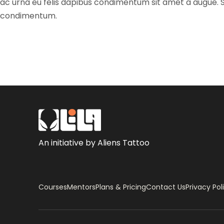
ac urna eu felis dapibus condimentum sit amet a augue. Se
condimentum.
An initiative by Aliens Tattoo
Courses
Mentors
Plans & Pricing
Contact Us
Privacy Pol