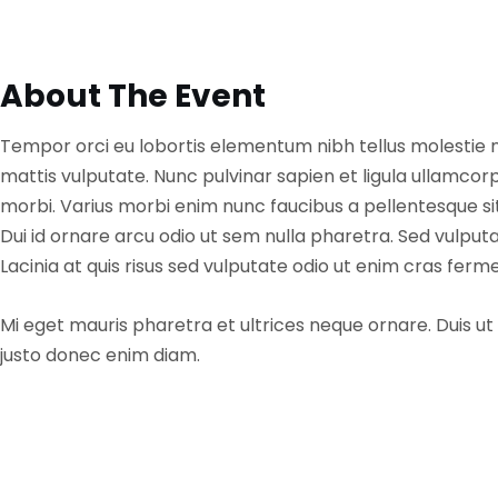
About The Event
Tempor orci eu lobortis elementum nibh tellus molestie n
mattis vulputate. Nunc pulvinar sapien et ligula ullamco
morbi. Varius morbi enim nunc faucibus a pellentesque sit 
Dui id ornare arcu odio ut sem nulla pharetra. Sed vulpu
Lacinia at quis risus sed vulputate odio ut enim cras fer
Mi eget mauris pharetra et ultrices neque ornare. Duis u
justo donec enim diam.